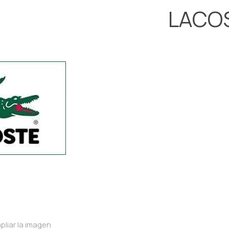
LACO
pliar la imagen