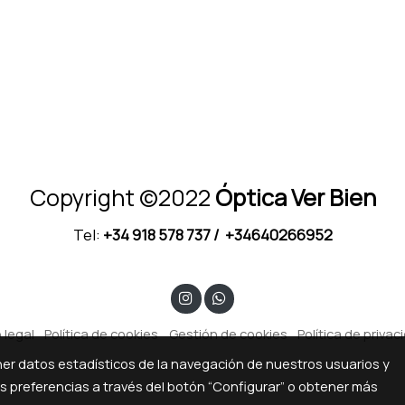
Copyright ©2022
Óptica Ver Bien
Tel:
+34 918 578 737
/ +34640266952
 legal
Política de cookies
Gestión de cookies
Política de privac
ner datos estadísticos de la navegación de nuestros usuarios y
us preferencias a través del botón “Configurar” o obtener más